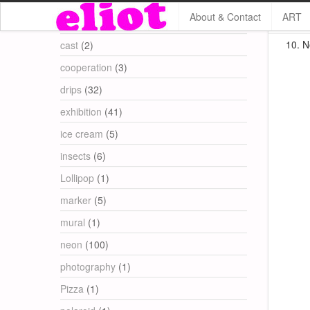
About & Contact
ART
Categories
10. N
cast
(2)
cooperation
(3)
drips
(32)
exhibition
(41)
ice cream
(5)
insects
(6)
Lollipop
(1)
marker
(5)
mural
(1)
neon
(100)
photography
(1)
Pizza
(1)