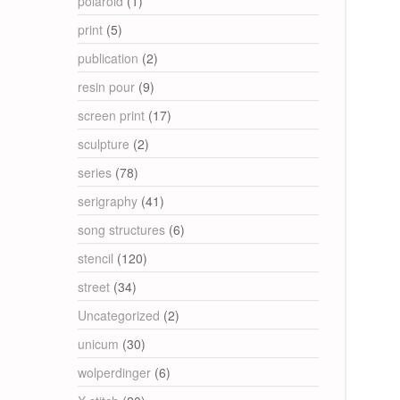
polaroid
(1)
print
(5)
publication
(2)
resin pour
(9)
screen print
(17)
sculpture
(2)
series
(78)
serigraphy
(41)
song structures
(6)
stencil
(120)
street
(34)
Uncategorized
(2)
unicum
(30)
wolperdinger
(6)