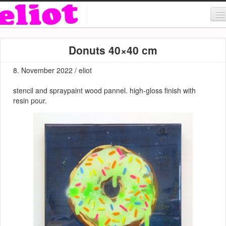
About & Contact
Donuts 40×40 cm
ART
8. November 2022 / eliot
MUSIC
stencil and spraypaint wood pannel. high-gloss finish with
SHOP
resin pour.