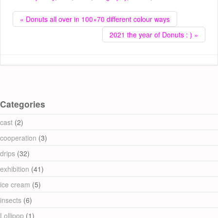
« Donuts all over in 100×70 different colour ways
2021 the year of Donuts : ) »
Categories
cast
(2)
cooperation
(3)
drips
(32)
exhibition
(41)
ice cream
(5)
insects
(6)
Lollipop
(1)