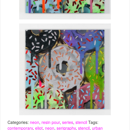
Categories:
neon
,
resin pour
,
series
,
stencil
Tags:
contemporary
,
eliot
,
neon
,
serigraphy
,
stencil
,
urban